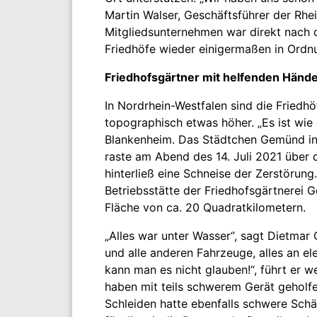
Martin Walser, Geschäftsführer der Rhei
Mitgliedsunternehmen war direkt nach d
Friedhöfe wieder einigermaßen in Ordnu
Friedhofsgärtner mit helfenden Händ
In Nordrhein-Westfalen sind die Friedh
topographisch etwas höher. „Es ist wie 
Blankenheim. Das Städtchen Gemünd in d
raste am Abend des 14. Juli 2021 über 
hinterließ eine Schneise der Zerstörun
Betriebsstätte der Friedhofsgärtnerei 
Fläche von ca. 20 Quadratkilometern.
„Alles war unter Wasser“, sagt Dietmar 
und alle anderen Fahrzeuge, alles an el
kann man es nicht glauben!“, führt er w
haben mit teils schwerem Gerät geholf
Schleiden hatte ebenfalls schwere Schä