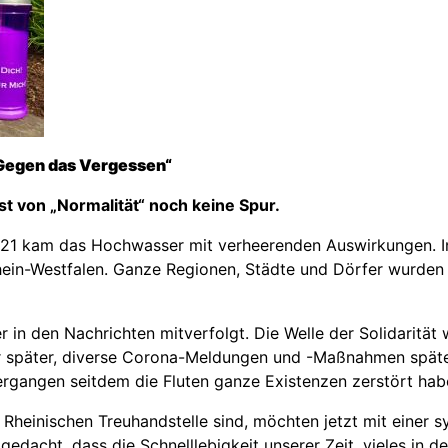
„Gegen das Vergessen“
 von „Normalität“ noch keine Spur.
 2021 kam das Hochwasser mit verheerenden Auswirkungen. 
in-Westfalen. Ganze Regionen, Städte und Dörfer wurden vö
r in den Nachrichten mitverfolgt. Die Welle der Solidarität
r später, diverse Corona-Meldungen und -Maßnahmen später,
ergangen seitdem die Fluten ganze Existenzen zerstört hab
r Rheinischen Treuhandstelle sind, möchten jetzt mit einer
edacht, dass die Schnelllebigkeit unserer Zeit, vieles in de