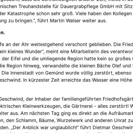
nischen Treuhandstelle für Dauergrabpflege GmbH mit Sitz i
er Katastrophe schon sehr groß. Viele haben den Kollegen 
ng zu bringen.“, führt Martin Walser weiter aus.
en.
öfe an der Ahr weitestgehend verschont geblieben. Die Frie
ein kleines Wunder“, meint eine Mitarbeiterin des verantwo
er Eifel und die umliegende Region hatte kein so großes Gl
die Region hinweg, verwandelte die kleinen Bäche Olef und
g. Die Innenstadt von Gemünd wurde völlig zerstört, ebenso
Geschwind. In kürzester Zeit erreichte das Wasser eine Höhe
Geschwind, der Inhaber der familiengeführten Friedhofsgärt
ektrischen Kleinwerkzeugen, die Gärtnerei - alles zerstört! 
eiter aus. Am nächsten Tag ging es direkt an die Aufräumarb
en, den Schlamm, Bäume, Wurzelwerk und anderen Unrat zu
den. „Der Anblick war unglaublich!“ führt Dietmar Geschwin